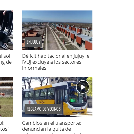
EN JUJUY
l sol
Déficit habitacional en Jujuy: el
ing de
IVUJ excluye a los sectores
informales
RECLAMO DE VECINOS
l:
Cambios en el transporte:
tos"
denuncian la quita de