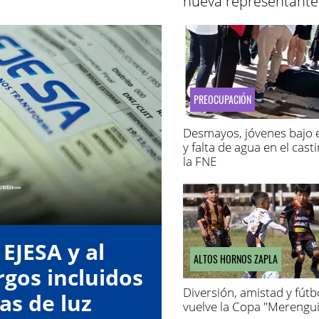
nueva representante
PREOCUPACIÓN
Desmayos, jóvenes bajo e
y falta de agua en el cast
la FNE
EJESA y al
ALTOS HORNOS ZAPLA
gos incluidos
Diversión, amistad y fútbo
as de luz
vuelve la Copa "Merengui