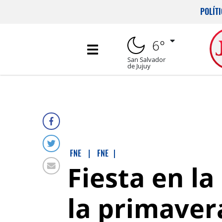
POLÍT
6°
San Salvador
de Jujuy
FNE
|
FNE
|
Fiesta en la
la primaver