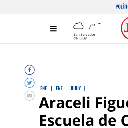
POLÍT
7°
San Salvador
de Jujuy
FNE
|
FNE
|
JUJUY
|
Araceli Fig
Escuela de 