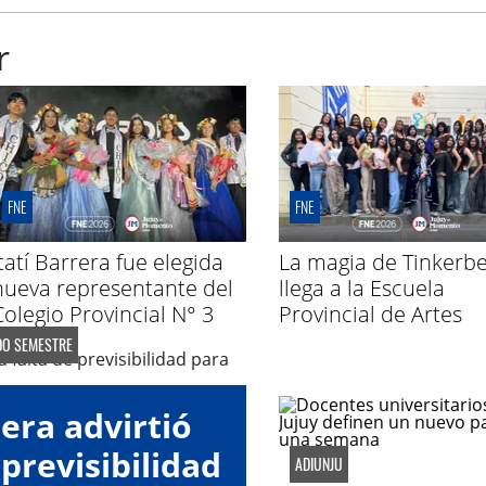
r
FNE
FNE
Itatí Barrera fue elegida
La magia de Tinkerbe
nueva representante del
llega a la Escuela
Colegio Provincial N° 3
Provincial de Artes
DO SEMESTRE
era advirtió
 previsibilidad
ADIUNJU