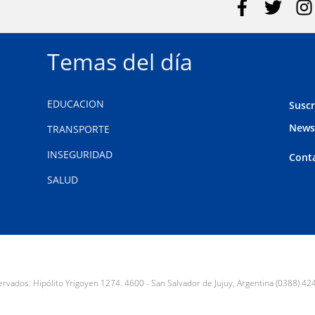
Temas del día
EDUCACION
Suscr
News
TRANSPORTE
INSEGURIDAD
Cont
SALUD
ados. Hipólito Yrigoyen 1274. 4600 - San Salvador de Jujuy, Argentina (0388) 42