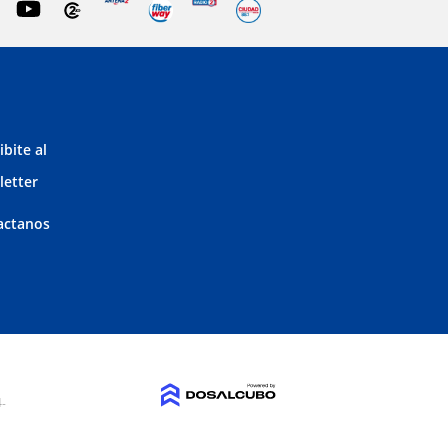
ibite al
letter
actanos
4-