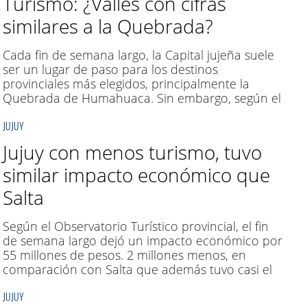
Turismo: ¿Valles con cifras
similares a la Quebrada?
Cada fin de semana largo, la Capital jujeña suele
ser un lugar de paso para los destinos
provinciales más elegidos, principalmente la
Quebrada de Humahuaca. Sin embargo, según el
gobierno en este feriado y días previos, San
JUJUY
Salvador de Jujuy tuvo un 80% de ocupación
hotelera.
Jujuy con menos turismo, tuvo
similar impacto económico que
Salta
Según el Observatorio Turístico provincial, el fin
de semana largo dejó un impacto económico por
55 millones de pesos. 2 millones menos, en
comparación con Salta que además tuvo casi el
doble de pernoctes.
JUJUY