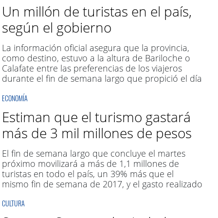
Un millón de turistas en el país,
según el gobierno
La información oficial asegura que la provincia,
como destino, estuvo a la altura de Bariloche o
Calafate entre las preferencias de los viajeros
durante el fin de semana largo que propició el día
de la independencia; hubo gente de al menos
ECONOMÍA
seis países recorriendo la quebrada.
Estiman que el turismo gastará
más de 3 mil millones de pesos
El fin de semana largo que concluye el martes
próximo movilizará a más de 1,1 millones de
turistas en todo el país, un 39% más que el
mismo fin de semana de 2017, y el gasto realizado
alcanzará los 3.161 millones de pesos, según
CULTURA
cálculos difundidos hoy por el Ministerio de
Turismo.