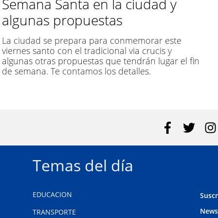
Semana Santa en la ciudad y
algunas propuestas
La ciudad se prepara para conmemorar este
viernes santo con el tradicional via crucis y
algunas otras propuestas que tendrán lugar el fin
de semana. Te contamos los detalles.
Temas del día
EDUCACION
Suscr
News
TRANSPORTE