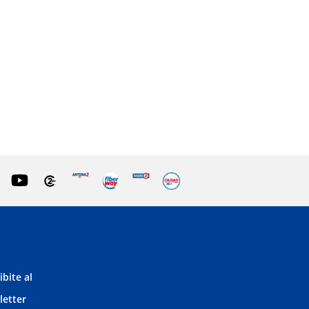
ibite al
letter