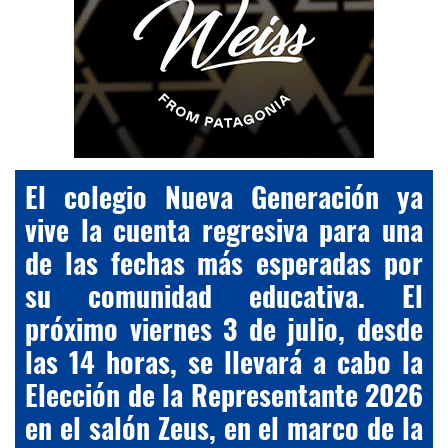
El colegio Nueva Generación ya
vive la cuenta regresiva para una
de las fechas más esperadas por
su comunidad educativa. El
próximo viernes 3 de julio, desde
las 14 horas, se llevará a cabo la
Elección de la Representante 2026
en el salón Zeus, en el marco de la