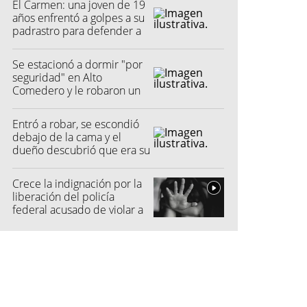
El Carmen: una joven de 19
años enfrentó a golpes a su
padrastro para defender a
su madre
Se estacionó a dormir "por
seguridad" en Alto
Comedero y le robaron un
millón de pesos
Entró a robar, se escondió
debajo de la cama y el
dueño descubrió que era su
vecino
Crece la indignación por la
liberación del policía
federal acusado de violar a
una menor