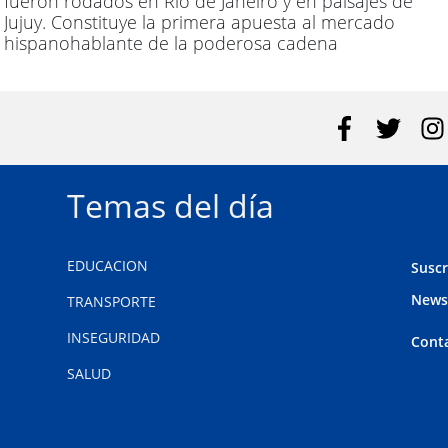
fueron rodados en Río de Janeiro y en paisajes de
Jujuy. Constituye la primera apuesta al mercado
hispanohablante de la poderosa cadena
brasileña Globo.
Temas del día
EDUCACION
Suscr
News
TRANSPORTE
INSEGURIDAD
Cont
SALUD