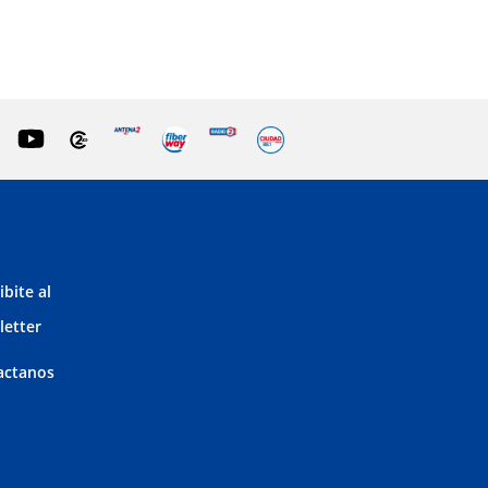
ibite al
letter
actanos