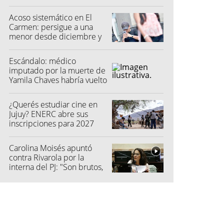
Acoso sistemático en El
Carmen: persigue a una
menor desde diciembre y
su madre fue a la Justicia
Escándalo: médico
imputado por la muerte de
Yamila Chaves habría vuelto
a atender
¿Querés estudiar cine en
Jujuy? ENERC abre sus
inscripciones para 2027
Carolina Moisés apuntó
contra Rivarola por la
interna del PJ: "Son brutos,
quisieron hacer fraude"