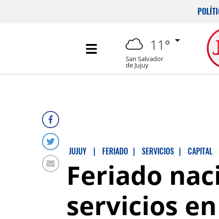
POLÍT
11°
San Salvador
de Jujuy
JUJUY
|
FERIADO
|
SERVICIOS
|
CAPITAL
Feriado naci
servicios en