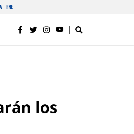
A
FNE
arán los