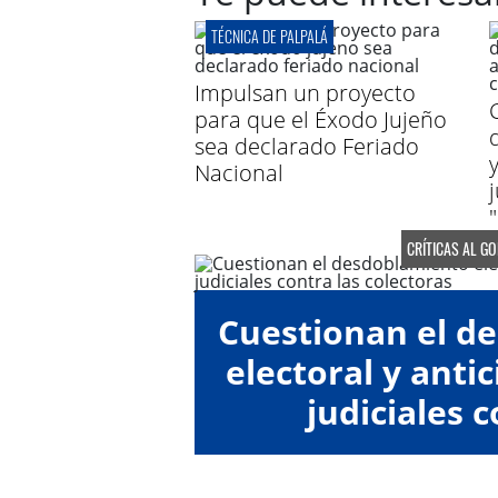
TÉCNICA DE PALPALÁ
Impulsan un proyecto
para que el Éxodo Jujeño
sea declarado Feriado
Nacional
CRÍTICAS AL G
Cuestionan el d
electoral y anti
judiciales c
"colect