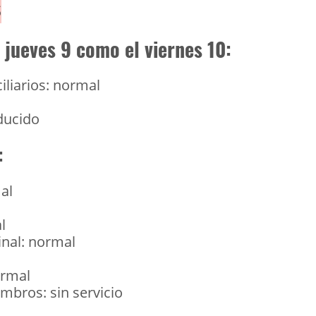
s
l jueves 9 como el viernes 10:
iliarios: normal
educido
:
al
l
l
inal: normal
ormal
mbros: sin servicio