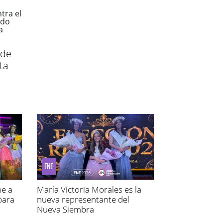
 de
ta
FNE
ne a
María Victoria Morales es la
para
nueva representante del
Nueva Siembra