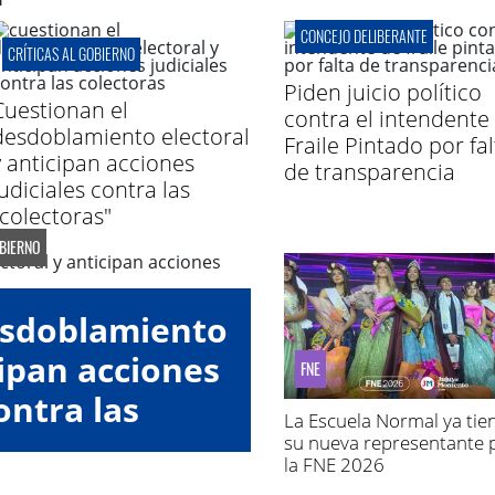
CONCEJO DELIBERANTE
CRÍTICAS AL GOBIERNO
Piden juicio político
Cuestionan el
contra el intendente
desdoblamiento electoral
Fraile Pintado por fal
y anticipan acciones
de transparencia
judiciales contra las
"colectoras"
OBIERNO
esdoblamiento
cipan acciones
FNE
ontra las
La Escuela Normal ya tie
oras"
su nueva representante 
la FNE 2026