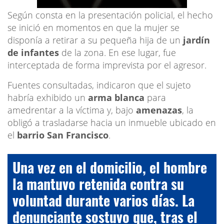
Según consta en la presentación policial, el hecho
se inició en momentos en que la mujer se
disponía a retirar a su pequeña hija de un
jardín
de infantes
de la zona. En ese lugar, fue
interceptada de forma imprevista por el agresor.
Fuentes consultadas, indicaron que el sujeto
habría exhibido un
arma blanca
para
amedrentar a la víctima y, bajo
amenazas
, la
obligó a trasladarse hacia un inmueble ubicado en
el
barrio San Francisco
.
Una vez en el domicilio, el hombre
la mantuvo retenida contra su
voluntad durante varios días. La
denunciante sostuvo que, tras el