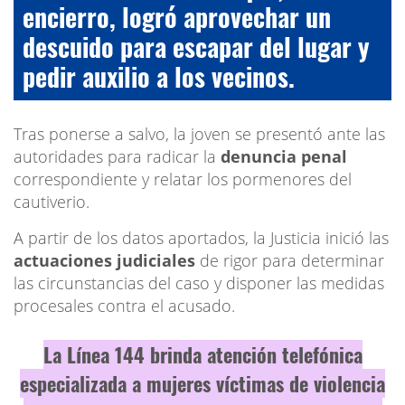
encierro, logró aprovechar un
descuido para escapar del lugar y
pedir auxilio a los vecinos.
Tras ponerse a salvo, la joven se presentó ante las
autoridades para radicar la
denuncia penal
correspondiente y relatar los pormenores del
cautiverio.
A partir de los datos aportados, la Justicia inició las
actuaciones judiciales
de rigor para determinar
las circunstancias del caso y disponer las medidas
procesales contra el acusado.
La Línea 144 brinda atención telefónica
especializada a mujeres víctimas de violencia