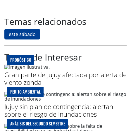
Temas relacionados
este sábado
Te puede Interesar
PRONÓSTICO
Gran parte de Jujuy afectada por alerta de
viento zonda
PERITO AMBIENTAL
Jujuy sin plan de contingencia: alertan
sobre el riesgo de inundaciones
ANÁLISIS DEL SEGUNDO SEMESTRE