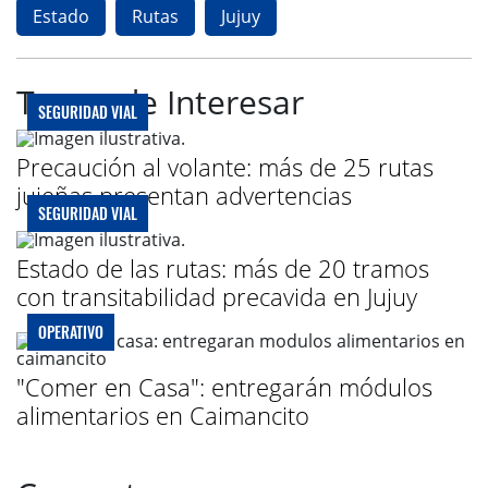
Estado
Rutas
Jujuy
Te puede Interesar
SEGURIDAD VIAL
Precaución al volante: más de 25 rutas
jujeñas presentan advertencias
SEGURIDAD VIAL
Estado de las rutas: más de 20 tramos
con transitabilidad precavida en Jujuy
OPERATIVO
"Comer en Casa": entregarán módulos
alimentarios en Caimancito