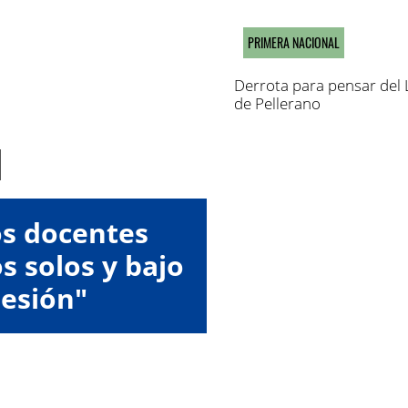
PRIMERA NACIONAL
Derrota para pensar del
de Pellerano
os docentes
s solos y bajo
esión"