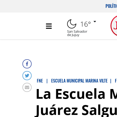
POLÍT
16°
San Salvador
de Jujuy
FNE
|
ESCUELA MUNICIPAL MARINA VILTE
|
F
La Escuela 
Juárez Salg