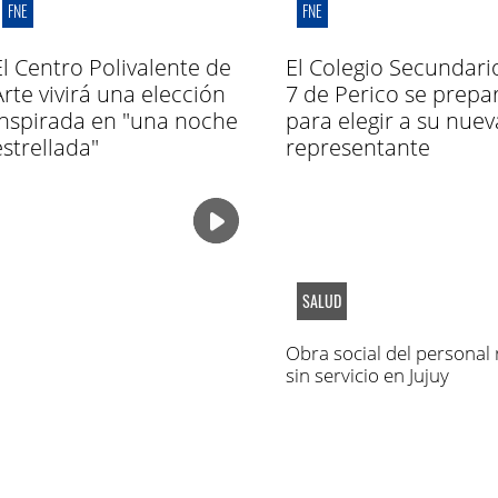
FNE
FNE
El Centro Polivalente de
El Colegio Secundari
Arte vivirá una elección
7 de Perico se prepa
inspirada en "una noche
para elegir a su nuev
estrellada"
representante
SALUD
Obra social del personal 
sin servicio en Jujuy