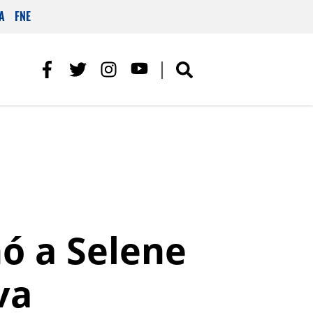
A
FNE
nó a Selene
va