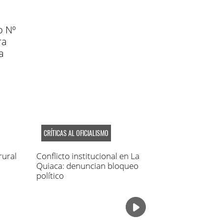
o Nº
ra
a
CRÍTICAS AL OFICIALISMO
rural
Conflicto institucional en La
Quiaca: denuncian bloqueo
político