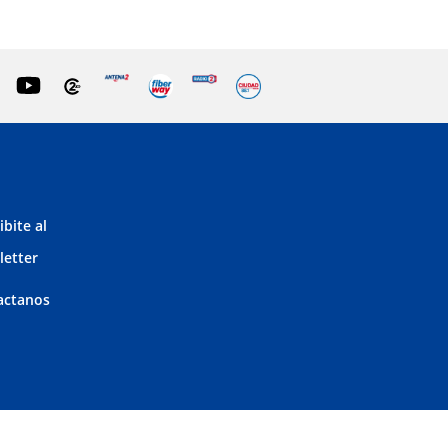
ibite al
letter
actanos