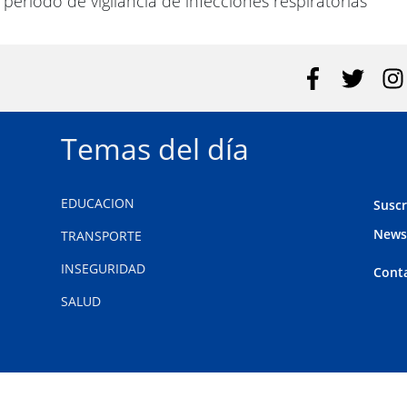
período de vigilancia de infecciones respiratorias
agudas. Corresponden a niños menores de 5
años.
Temas del día
EDUCACION
Suscr
News
TRANSPORTE
INSEGURIDAD
Cont
SALUD