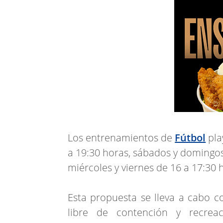
Los entrenamientos de
Fútbol
pla
a 19:30 horas, sábados y domingos
miércoles y viernes de 16 a 17:30 
Esta propuesta se lleva a cabo co
libre de contención y recrea