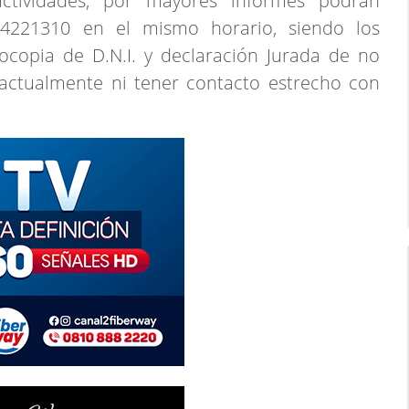
actividades, por mayores informes podrán
 4221310 en el mismo horario, siendo los
tocopia de D.N.I. y declaración Jurada de no
actualmente ni tener contacto estrecho con