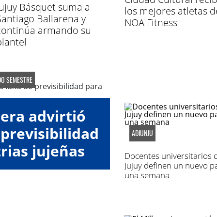
Jujuy Básquet suma a
los mejores atletas d
Santiago Ballarena y
NOA Fitness
continúa armando su
plantel
DO SEMESTRE
era advirtió
 previsibilidad
ADIUNJU
rias jujeñas
Docentes universitarios 
Jujuy definen un nuevo p
una semana