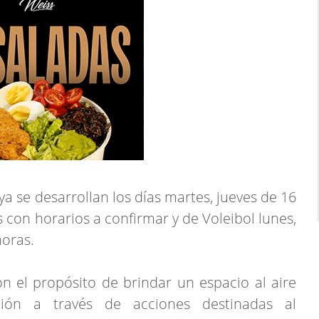
ya se desarrollan los días martes, jueves de 16
 con horarios a confirmar y de Voleibol lunes,
horas.
n el propósito de brindar un espacio al aire
ción a través de acciones destinadas al