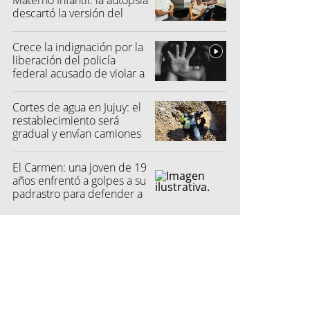
Materno Infantil: la autopsia
descartó la versión del
hospital
Crece la indignación por la
liberación del policía
federal acusado de violar a
una menor
Cortes de agua en Jujuy: el
restablecimiento será
gradual y envían camiones
cisterna
El Carmen: una joven de 19
años enfrentó a golpes a su
padrastro para defender a
su madre