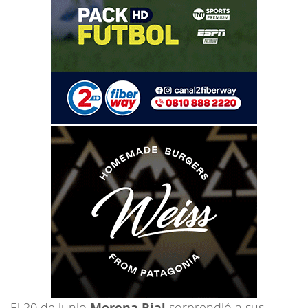
El 20 de junio
Morena Rial
sorprendió a sus