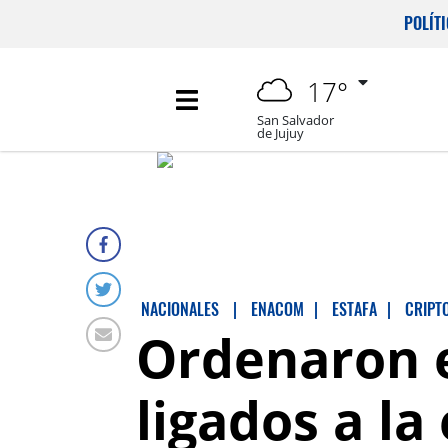
POLÍT
17°
San Salvador
de Jujuy
NACIONALES
|
ENACOM
|
ESTAFA
|
CRIPT
Ordenaron e
ligados a la