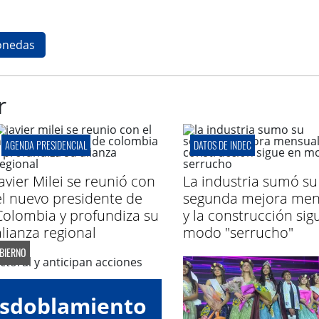
onedas
r
AGENDA PRESIDENCIAL
DATOS DE INDEC
Javier Milei se reunió con
La industria sumó su
el nuevo presidente de
segunda mejora men
Colombia y profundiza su
y la construcción sig
alianza regional
modo "serrucho"
OBIERNO
esdoblamiento