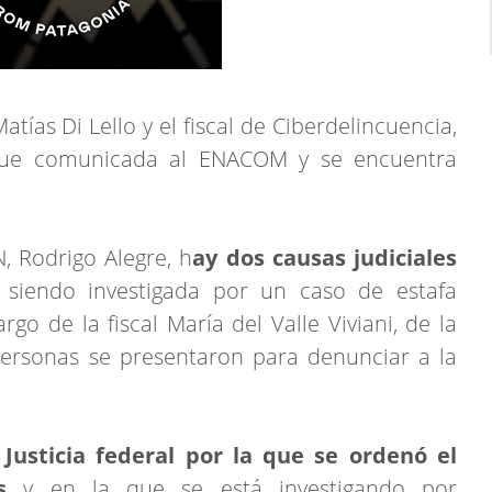
Matías Di Lello y el fiscal de Ciberdelincuencia,
 fue comunicada al ENACOM y se encuentra
, Rodrigo Alegre, h
ay dos causas judiciales
 siendo investigada por un caso de estafa
go de la fiscal María del Valle Viviani, de la
personas se presentaron para denunciar a la
 Justicia federal por la que se ordenó el
s
y en la que se está investigando por