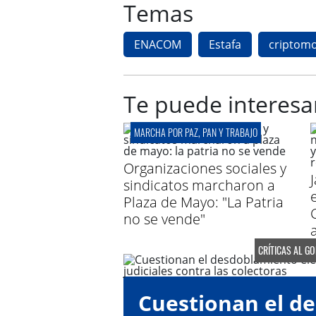
Temas
ENACOM
Estafa
criptom
Te puede interesa
MARCHA POR PAZ, PAN Y TRABAJO
Organizaciones sociales y
sindicatos marcharon a
Plaza de Mayo: "La Patria
no se vende"
CRÍTICAS AL G
Cuestionan el d