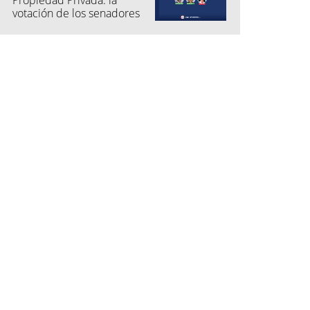
Propiedad Privada: la
votación de los senadores
por Jujuy