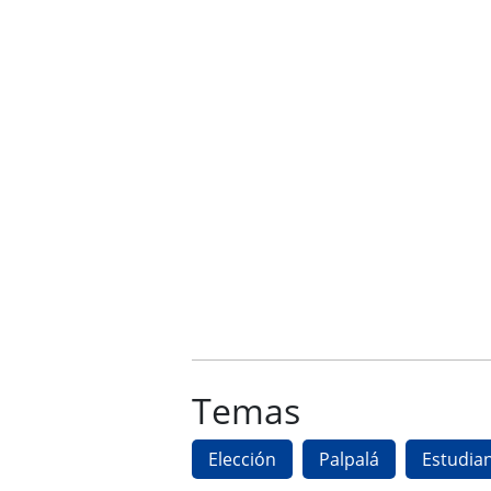
Temas
Elección
Palpalá
Estudia