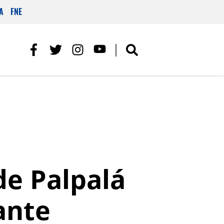
A
FNE
de Palpalá
ante