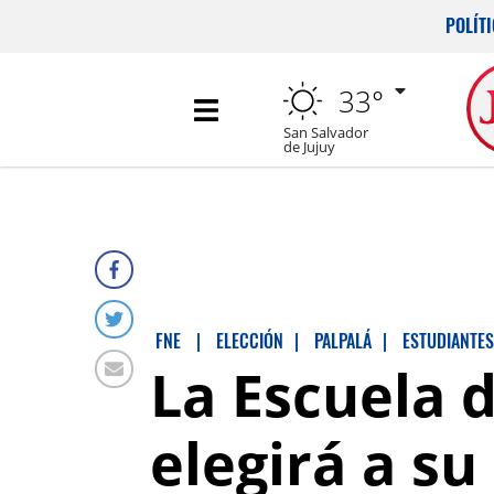
POLÍT
33°
San Salvador
de Jujuy
FNE
|
ELECCIÓN
|
PALPALÁ
|
ESTUDIANTES
La Escuela 
elegirá a s