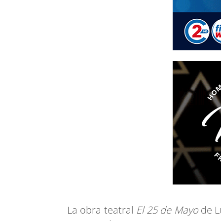
La obra teatral
El 25 de Mayo
de L