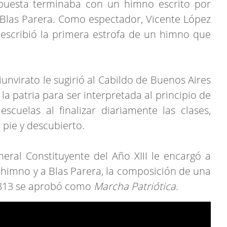
 puesta terminaba con un himno escrito por
Blas Parera. Como espectador, Vicente López
 escribió la primera estrofa de un himno que
riunvirato le sugirió al Cabildo de Buenos Aires
a patria para ser interpretada al principio de
escuelas al finalizar diariamente las clases,
 pie y descubierto.
eral Constituyente del Año XIII le encargó a
l himno y a Blas Parera, la composición de una
1813 se aprobó como
Marcha Patriótica.