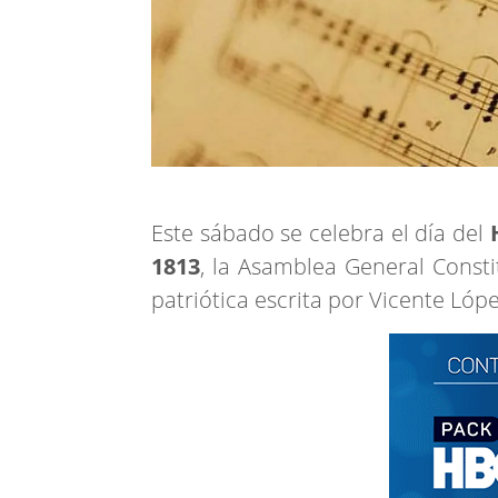
Este sábado se celebra el día del
H
1813
, la Asamblea General Const
patriótica escrita por Vicente Lóp