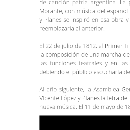
de canción patria argentina. La
Morante, con música del español 
y Planes se inspiró en esa obra y
reemplazaría al anterior.
El 22 de julio de 1812, el Primer T
la composición de una marcha de l
las funciones teatrales y en las 
debiendo el público escucharla de
Al año siguiente, la Asamblea Gen
Vicente López y Planes la letra de
nueva música. El 11 de mayo de 