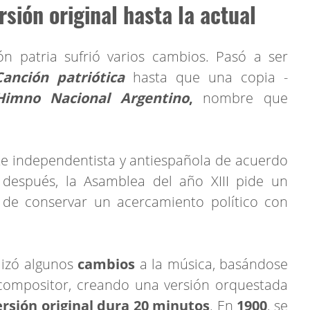
sión original hasta la actual
ón patria sufrió varios cambios. Pasó a ser
Canción patriótica
hasta que una copia -
imno Nacional Argentino
,
nombre que
te independentista y antiespañola de acuerdo
 después, la Asamblea del año XIII pide un
a de conservar un acercamiento político con
lizó algunos
cambios
a la música, basándose
compositor, creando una versión orquestada
rsión original dura 20 minutos
. En
1900
, se