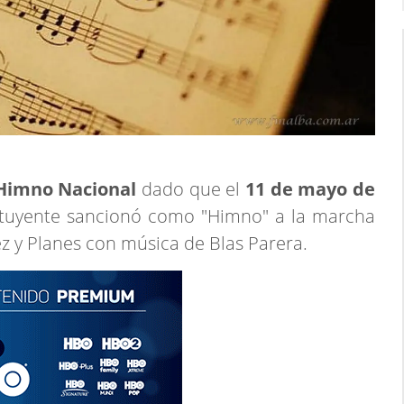
imno Nacional
dado que el
11 de mayo de
ituyente sancionó como "Himno" a la marcha
ez y Planes con música de Blas Parera.