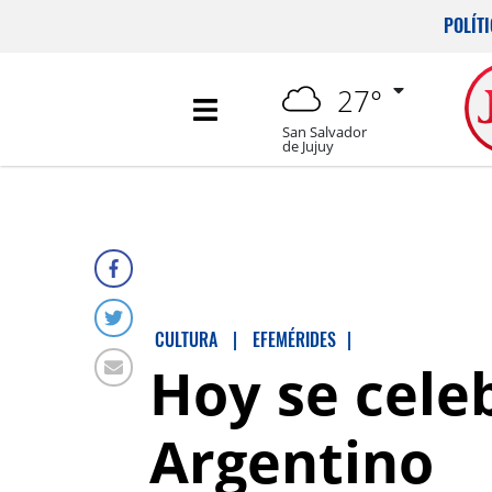
POLÍT
27°
San Salvador
de Jujuy
CULTURA
|
EFEMÉRIDES
|
Hoy se cele
Argentino