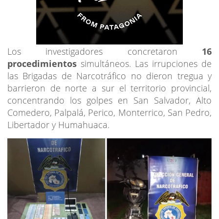
Los investigadores concretaron
16
procedimientos
simultáneos. Las irrupciones de
las Brigadas de Narcotráfico no dieron tregua y
barrieron de norte a sur el territorio provincial,
concentrando los golpes en San Salvador, Alto
Comedero, Palpalá, Perico, Monterrico, San Pedro,
Libertador y Humahuaca.