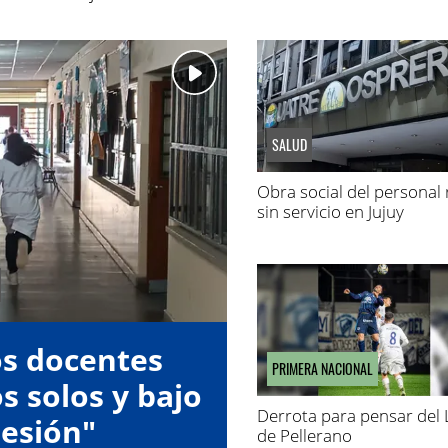
SALUD
Obra social del personal 
sin servicio en Jujuy
os docentes
PRIMERA NACIONAL
s solos y bajo
Derrota para pensar del
esión"
de Pellerano