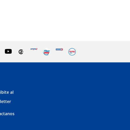
ibite al
letter
actanos