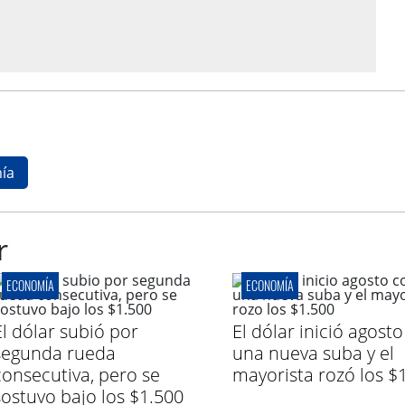
ía
r
ECONOMÍA
ECONOMÍA
El dólar subió por
El dólar inició agost
segunda rueda
una nueva suba y el
consecutiva, pero se
mayorista rozó los $
sostuvo bajo los $1.500