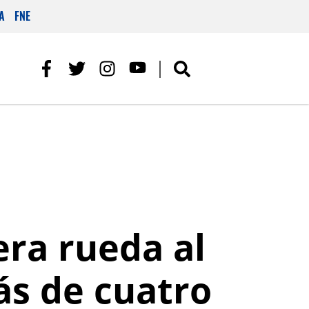
A
FNE
cera rueda al
ás de cuatro