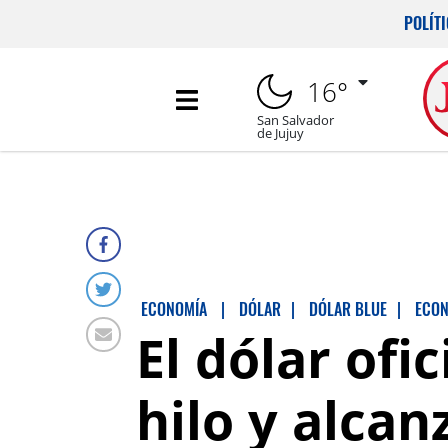
POLÍT
16°
San Salvador
de Jujuy
ECONOMÍA
|
DÓLAR
|
DÓLAR BLUE
|
ECON
El dólar ofi
hilo y alca