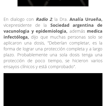
En dialogo con
Radio 2
,
la Dra.
Analía Urueña,
vicepresidente de la
Sociedad argentina de
vacunologia y epidemiologia,
además
medica
infectóloga,
dijo que muchas personas solo se
aplicaron una dosis, "Deberían completar, es la
forma de lograr una protección completa y a largo
plazo. Probablemente una sola dosis tenga una
protección de poco tiempo, se hicieron varios
ensayos clínicos y está comprobado".