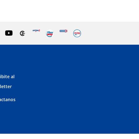
ibite al
letter
actanos