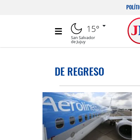
POLÍT
15°
San Salvador
de Jujuy
DE REGRESO