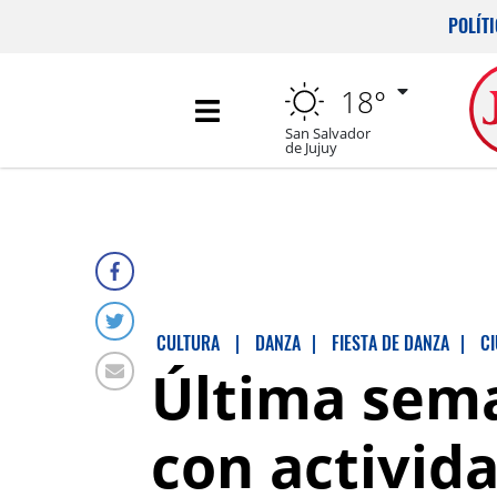
POLÍT
18°
San Salvador
de Jujuy
CULTURA
|
DANZA
|
FIESTA DE DANZA
|
C
Última sema
con activida