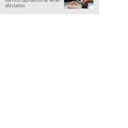
barrios capitalinos se verán
afectados