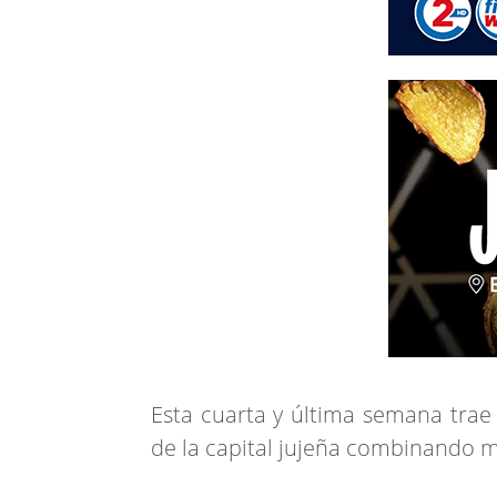
Esta cuarta y última semana trae
de la capital jujeña combinando m