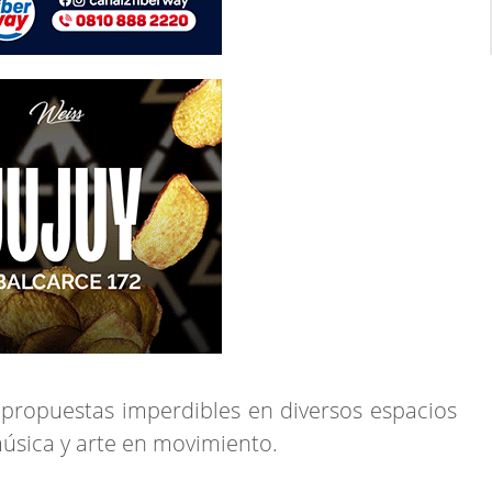
 propuestas imperdibles en diversos espacios
úsica y arte en movimiento.