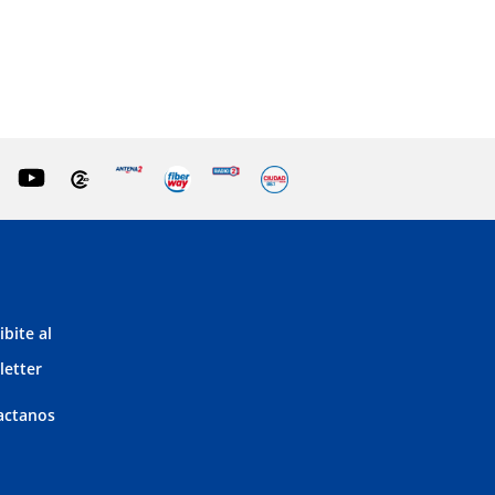
ibite al
letter
actanos