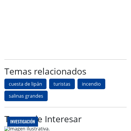
Temas relacionados
cuesta de lipán
turistas
incendio
salinas grandes
Te puede Interesar
INVESTIGACIÓN