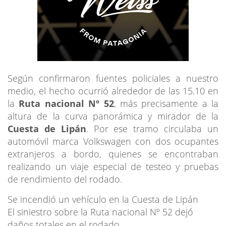
Según confirmaron fuentes policiales a nuestro
medio, el hecho ocurrió alrededor de las 15.10 en
la
Ruta nacional Nº 52
, más precisamente a la
altura de la curva panorámica y mirador de la
Cuesta de Lipán
. Por ese tramo circulaba un
automóvil marca Volkswagen con dos ocupantes
extranjeros a bordo, quienes se encontraban
realizando un viaje especial de testeo y pruebas
de rendimiento del rodado.
Se incendió un vehículo en la Cuesta de Lipán
El siniestro sobre la Ruta nacional Nº 52 dejó
daños totales en el rodado