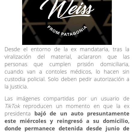
Desde el entorno de la ex mandataria, tras la
viralización del material, aclararon que las
personas que cumplen prisión domiciliaria,
cuando van a contoles médicos, lo hacen sin
custodia policial. Solo deben pedir autorización a
la Justicia.
Las imágenes compartidas por un usuario de
TikTok
reproducen un momento en que la ex
presidenta
bajó de un auto presuntamente
este miércoles y reingresó a su domicilio,
donde permanece detenida desde junio de