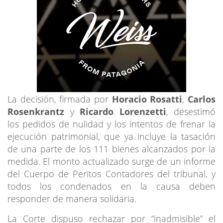
La decisión, firmada por
Horacio Rosatti
,
Carlos
Rosenkrantz
y
Ricardo Lorenzetti
, desestimó
los pedidos de nulidad y los intentos de frenar la
ejecución patrimonial, que ya incluye la tasación
de una parte de los 111 bienes alcanzados por la
medida. El monto actualizado surge de un informe
del Cuerpo de Peritos Contadores del tribunal, y
todos los condenados en la causa deben
responder de manera solidaria.
La Corte dispuso rechazar por “inadmisible” el