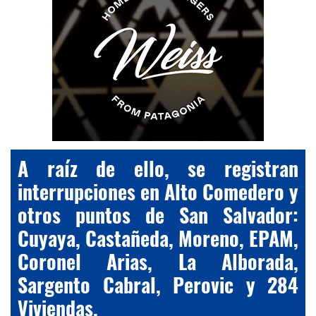
A raíz de ello, se registran
interrupciones en Alto Comedero y
otros puntos de San Salvador:
Cuyaya, Castañeda, Moreno, EPAM,
Coronel Arias, La Alborada,
Sargento Cabral, Perovic y 284
Viviendas.