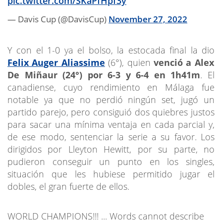
pic.twitter.com/SKaPfHpf3y
— Davis Cup (@DavisCup)
November 27, 2022
Y con el 1-0 ya el bolso, la estocada final la dio
Felix Auger Aliassime
(6°), quien
venció a Alex
De Miñaur (24°) por 6-3 y 6-4 en 1h41m
. El
canadiense, cuyo rendimiento en Málaga fue
notable ya que no perdió ningún set, jugó un
partido parejo, pero consiguió dos quiebres justos
para sacar una mínima ventaja en cada parcial y,
de ese modo, sentenciar la serie a su favor. Los
dirigidos por Lleyton Hewitt, por su parte, no
pudieron conseguir un punto en los singles,
situación que les hubiese permitido jugar el
dobles, el gran fuerte de ellos.
WORLD CHAMPIONS!!! ... Words cannot describe