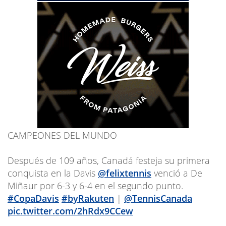
CAMPEONES DEL MUNDO
Después de 109 años, Canadá festeja su primera
conquista en la Davis
@felixtennis
venció a De
Miñaur por 6-3 y 6-4 en el segundo punto.
#CopaDavis
#byRakuten
|
@TennisCanada
pic.twitter.com/2hRdx9CCew