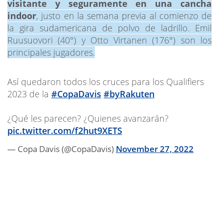
visitante y seguramente en una cancha
indoor
, justo en la semana previa al comienzo de
la gira sudamericana de polvo de ladrillo. Emil
Ruusuovori (40°) y Otto Virtanen (176°) son los
principales jugadores.
Así quedaron todos los cruces para los Qualifiers
2023 de la
#CopaDavis
#byRakuten
¿Qué les parecen? ¿Quienes avanzarán?
pic.twitter.com/f2hut9XETS
— Copa Davis (@CopaDavis)
November 27, 2022