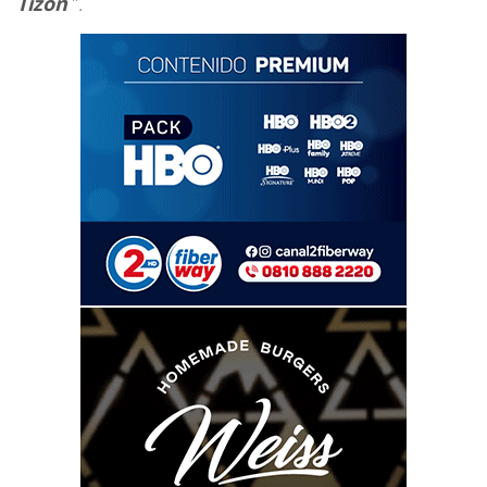
Tizón
”.