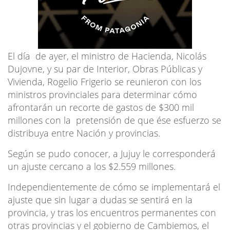
El día de ayer, el ministro de Hacienda, Nicolás
Dujovne, y su par de Interior, Obras Públicas y
Vivienda, Rogelio Frigerio se reunieron con los
ministros provinciales para determinar cómo
afrontarán un recorte de gastos de $300 mil
millones con la pretensión de que ése esfuerzo se
distribuya entre Nación y provincias.
Según se pudo conocer, a Jujuy le corresponderá
un ajuste cercano a los $2.559 millones.
Independientemente de cómo se implementará el
ajuste que sin lugar a dudas se sentirá en la
provincia, y tras los encuentros permanentes con
otras provincias y el gobierno de Cambiemos, el