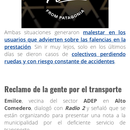
Ambas situaciones generaron
malestar en los
usuarios que advierten sobre las falencias en la
prestación
. Sin ir muy lejos, solo en los últimos
días se dieron casos de
colectivos perdiendo
ruedas y con riesgo constante de accidentes
.
Reclamo de la gente por el transporte
Emilce
, vecina del sector
ADEP
en
Alto
Comedero
, dialogó con
Radio 2
y señaló que se
están organizando para presentar una nota a la
municipalidad por el deficiente servicio de
transporte.