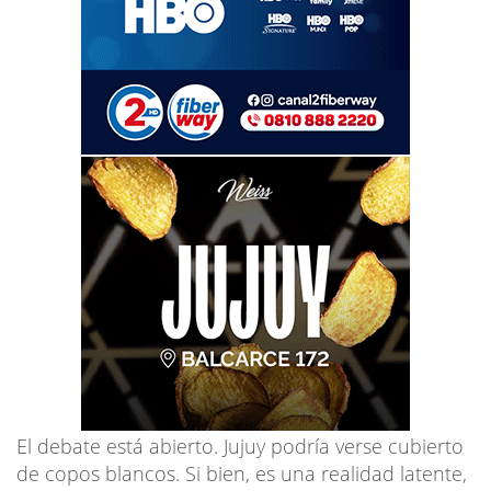
El debate está abierto. Jujuy podría verse cubierto
de copos blancos. Si bien, es una realidad latente,