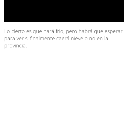
Lo cierto es que hará frio; pero habrá que esperar
para ver si finalmente caerá nieve o no en la
provincia.