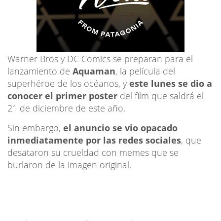
Warner Bros y DC Comics se preparan para el
lanzamiento de
Aquaman
, la película del
superhéroe de los océanos, y
este lunes se dio a
conocer el primer poster
del film que saldrá el
21 de diciembre de este año.
Sin embargo,
el anuncio se vio opacado
inmediatamente por las redes sociales
, que
desataron su crueldad con memes que se
burlaron de la imagen original.