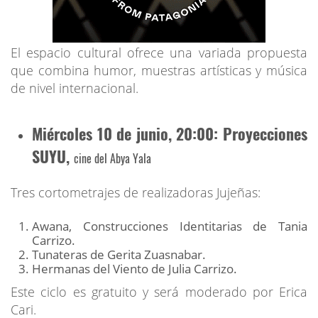
El espacio cultural ofrece una variada propuesta
que combina humor, muestras artísticas y música
de nivel internacional.
Miércoles 10 de junio, 20:00
: Proyecciones
SUYU,
cine del Abya Yala
Tres cortometrajes de realizadoras Jujeñas:
Awana, Construcciones Identitarias de Tania
Carrizo.
Tunateras de Gerita Zuasnabar.
Hermanas del Viento de Julia Carrizo.
Este ciclo es gratuito y será moderado por Erica
Cari.