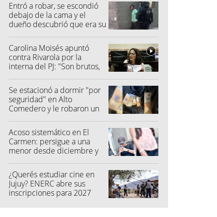
Entró a robar, se escondió
debajo de la cama y el
dueño descubrió que era su
vecino
Carolina Moisés apuntó
contra Rivarola por la
interna del PJ: "Son brutos,
quisieron hacer fraude"
Se estacionó a dormir "por
seguridad" en Alto
Comedero y le robaron un
millón de pesos
Acoso sistemático en El
Carmen: persigue a una
menor desde diciembre y
su madre fue a la Justicia
¿Querés estudiar cine en
Jujuy? ENERC abre sus
inscripciones para 2027