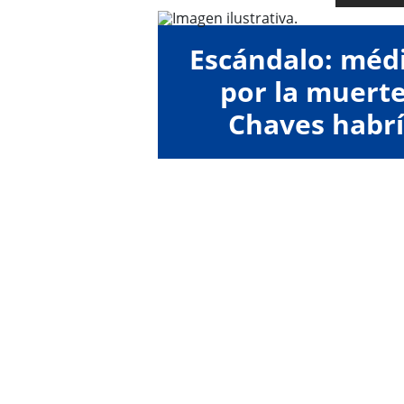
Escándalo: méd
por la muert
Chaves habrí
aten