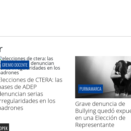
r
GREMIO DOCENTE
Elecciones de CTERA: las
bases de ADEP
PURMAMARCA
denuncian serias
irregularidades en los
Grave denuncia de
padrones
Bullying quedó expu
en una Elección de
Representante
OPEK