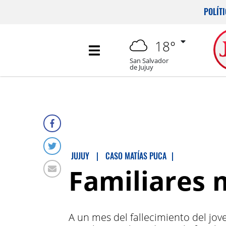
POLÍT
18°
San Salvador
de Jujuy
JUJUY
|
CASO MATÍAS PUCA
|
Familiares 
A un mes del fallecimiento del jov