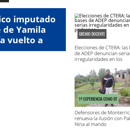
ico imputado
e de Yamila
GREMIO DOCENTE
a vuelto a
Elecciones de CTERA: las
der
de ADEP denuncian seria
irregularidades en los
padrones
1º EXPERIENCIA COMO DT
Defensores de Monterri
renueva la ilusión con Pa
Nina al mando