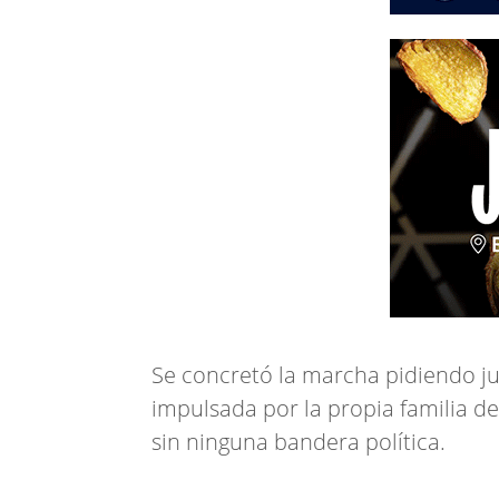
Se concretó la marcha pidiendo ju
impulsada por la propia familia d
sin ninguna bandera política.