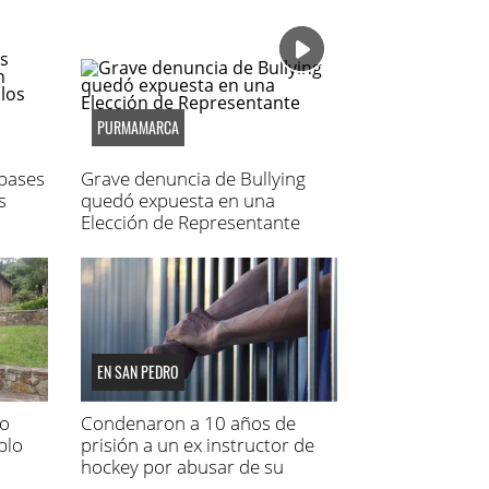
PURMAMARCA
 bases
Grave denuncia de Bullying
s
quedó expuesta en una
Elección de Representante
EN SAN PEDRO
co
Condenaron a 10 años de
blo
prisión a un ex instructor de
hockey por abusar de su
propia hija