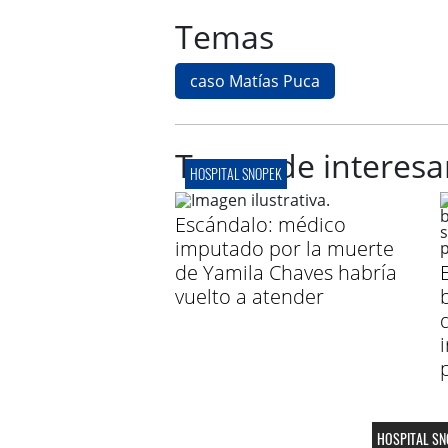
Temas
caso Matías Puca
Te puede interesa
HOSPITAL SNOPEK
Escándalo: médico
imputado por la muerte
de Yamila Chaves habría
vuelto a atender
HOSPITAL SN