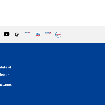
ibite al
letter
actanos