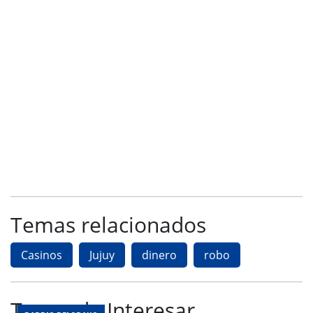
Temas relacionados
Casinos
Jujuy
dinero
robo
Te puede Interesar