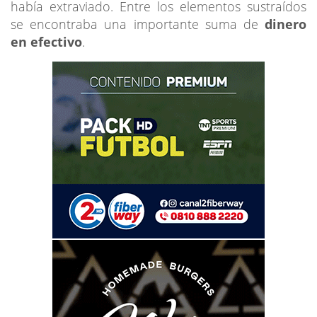
había extraviado. Entre los elementos sustraídos
se encontraba una importante suma de
dinero
en efectivo
.