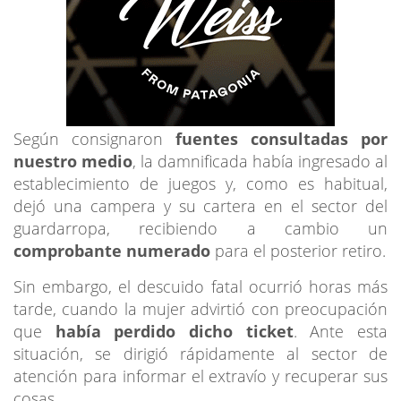
Según consignaron
fuentes consultadas por
nuestro medio
, la damnificada había ingresado al
establecimiento de juegos y, como es habitual,
dejó una campera y su cartera en el sector del
guardarropa, recibiendo a cambio un
comprobante numerado
para el posterior retiro.
Sin embargo, el descuido fatal ocurrió horas más
tarde, cuando la mujer advirtió con preocupación
que
había perdido dicho ticket
. Ante esta
situación, se dirigió rápidamente al sector de
atención para informar el extravío y recuperar sus
cosas.