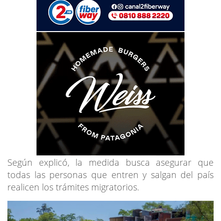
Según explicó, la medida busca asegurar que
todas las personas que entren y salgan del país
realicen los trámites migratorios.