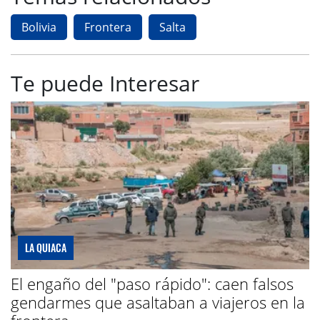
Bolivia
Frontera
Salta
Te puede Interesar
LA QUIACA
El engaño del "paso rápido": caen falsos
gendarmes que asaltaban a viajeros en la