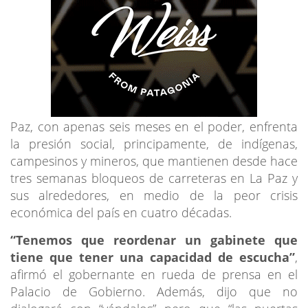
Paz, con apenas seis meses en el poder, enfrenta
la presión social, principamente, de indígenas,
campesinos y mineros, que mantienen desde hace
tres semanas bloqueos de carreteras en La Paz y
sus alrededores, en medio de la peor crisis
económica del país en cuatro décadas.
“Tenemos que reordenar un gabinete que
tiene que tener una capacidad de escucha”
,
afirmó el gobernante en rueda de prensa en el
Palacio de Gobierno. Además, dijo que no