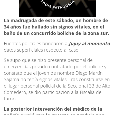
La madrugada de este sábado, un hombre de
34 años fue hallado sin signos vitales, en el
baño de un concurrido boliche de la zona sur.
Fuentes policiales brindaron a
Jujuy al momento
datos superficiales respecto al caso.
Se supo que se hizo presente personal de
emergencias privado contratado por el boliche y
constató que el joven de nombre Diego Martín
Sajama no tenía signos vitales. Tras constituirse en
el lugar personal policial de la Seccional 33 de Alto
Comedero, se dio participación a la Fiscalía de
turno.
La posterior intervención del médico de la