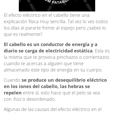
El efecto eléctrico en el cabello tiene una
explicación física muy sencilla. Tal vez lo ves todos
los días al pararte frente al espejo pero ¿sabes lo
que es realmente?
El cabello es un conductor de energía y a
diario se carga de electricidad estática
. Esta es
la misma que te provoca pinchazos o corrientazos
cuando te acercas a alguien que tiene
almacenado este tipo de energía en su cuerpo.
Cuando
se produce un desequilibrio eléctrico
en los iones del cabello, las hebras se
repelen
entre sí, esto hace que el pelo se vea
con
frizz
o desordenado.
Algunas de las causas del efecto eléctrico en el