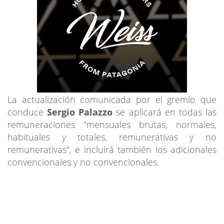
La actualización comunicada por el gremio que
conduce
Sergio Palazzo
se aplicará en todas las
remuneraciones "mensuales brutas, normales,
habituales y totales, remunerativas y no
remunerativas", e incluirá también los adicionales
convencionales y no convencionales.