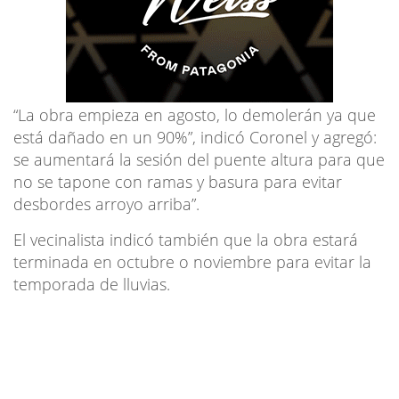
“La obra empieza en agosto, lo demolerán ya que
está dañado en un 90%”, indicó Coronel y agregó:
se aumentará la sesión del puente altura para que
no se tapone con ramas y basura para evitar
desbordes arroyo arriba”.
El vecinalista indicó también que la obra estará
terminada en octubre o noviembre para evitar la
temporada de lluvias.