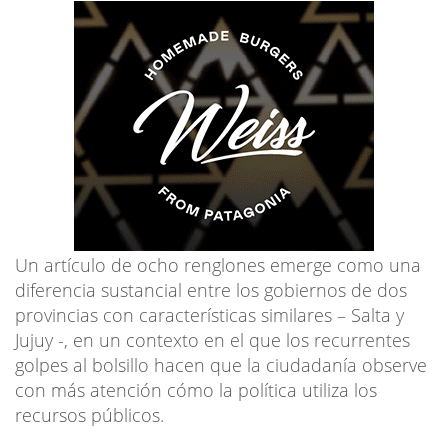
Un artículo de ocho renglones emerge como una
diferencia sustancial entre los gobiernos de dos
provincias con características similares – Salta y
Jujuy -, en un contexto en el que los recurrentes
golpes al bolsillo hacen que la ciudadanía observe
con más atención cómo la política utiliza los
recursos públicos.