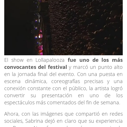
El show en Lollapalooza
fue uno de los más
convocantes del festival
y marcó un punto alto
en la jornada final del evento. Con una puesta en
escena dinámica, coreografías precisas y una
conexión constante con el público, la artista logró
convertir su presentación en uno de los
espectáculos más comentados del fin de semana.
Ahora, con las imágenes que compartió en redes
sociales, Sabrina dejó en claro que su experiencia