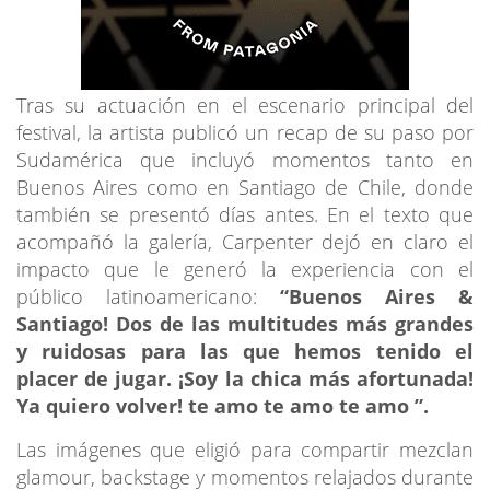
Tras su actuación en el escenario principal del
festival, la artista publicó un recap de su paso por
Sudamérica que incluyó momentos tanto en
Buenos Aires como en Santiago de Chile, donde
también se presentó días antes. En el texto que
acompañó la galería, Carpenter dejó en claro el
impacto que le generó la experiencia con el
público latinoamericano:
“Buenos Aires &
Santiago! Dos de las multitudes más grandes
y ruidosas para las que hemos tenido el
placer de jugar. ¡Soy la chica más afortunada!
Ya quiero volver! te amo te amo te amo
”.
Las imágenes que eligió para compartir mezclan
glamour, backstage y momentos relajados durante