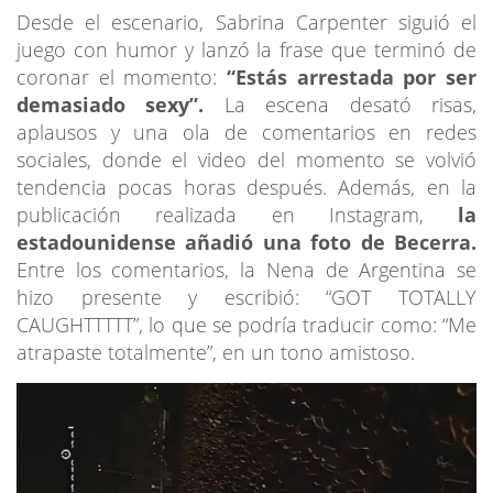
Desde el escenario, Sabrina Carpenter siguió el
juego con humor y lanzó la frase que terminó de
coronar el momento:
“Estás arrestada por ser
demasiado sexy”.
La escena desató risas,
aplausos y una ola de comentarios en redes
sociales, donde el video del momento se volvió
tendencia pocas horas después. Además, en la
publicación realizada en Instagram,
la
estadounidense añadió una foto de Becerra.
Entre los comentarios, la Nena de Argentina se
hizo presente y escribió: “GOT TOTALLY
CAUGHTTTTT”, lo que se podría traducir como: “Me
atrapaste totalmente”, en un tono amistoso.