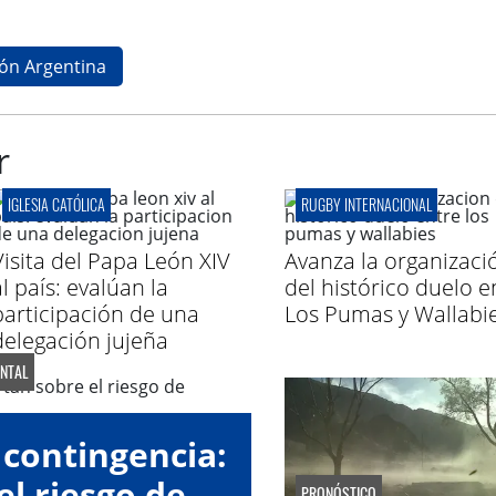
ión Argentina
r
IGLESIA CATÓLICA
RUGBY INTERNACIONAL
Visita del Papa León XIV
Avanza la organizaci
l país: evalúan la
del histórico duelo e
participación de una
Los Pumas y Wallabi
delegación jujeña
ENTAL
 contingencia:
el riesgo de
PRONÓSTICO