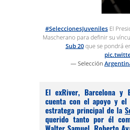
#SeleccionesJuveniles
El Presi
Mascherano para definir su vínc
Sub 20
que se pondrá en
pic.twit
— Selección
Argentin
El exRiver, Barcelona y E
cuenta con el apoyo y el 
estratega principal de la
S
querido tanto por él co
Walter Samuel, Roberto Aya