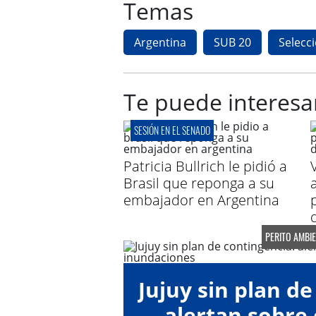
Temas
Argentina
SUB 20
Selecc
Te puede interesa
SESIÓN EN EL SENADO
Patricia Bullrich le pidió a
Brasil que reponga a su
a
embajador en Argentina
PERITO AMBI
Jujuy sin plan de
alertan sobre 