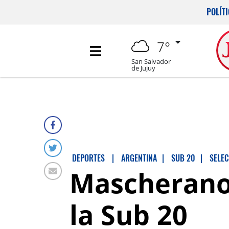
POLÍT
7°
San Salvador
de Jujuy
DEPORTES
|
ARGENTINA
|
SUB 20
|
SELEC
Mascherano v
la Sub 20