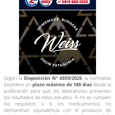
Según la
Disposición Nº 6559/2025
, la normativa
establece un
plazo máximo de 180 días
desde la
publicación para que los laboratorios presenten
los resultados de estos estudios. Si no se cumplen
los requisitos o si los medicamentos no
demuestran equivalencia con el producto de