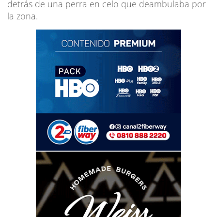
detrás de una perra en celo que deambulaba por
la zona.