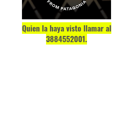
Quien la haya visto llamar al
3884552001.