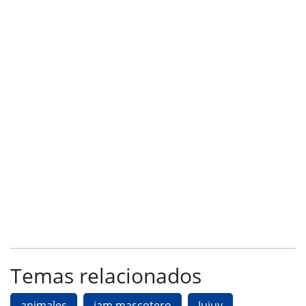
Temas relacionados
animales
jam mascotero
Jujuy