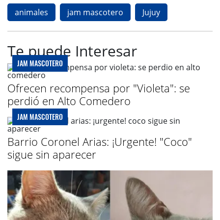
animales
jam mascotero
Jujuy
Te puede Interesar
JAM MASCOTERO
Ofrecen recompensa por "Violeta": se
perdió en Alto Comedero
JAM MASCOTERO
Barrio Coronel Arias: ¡Urgente! "Coco"
sigue sin aparecer