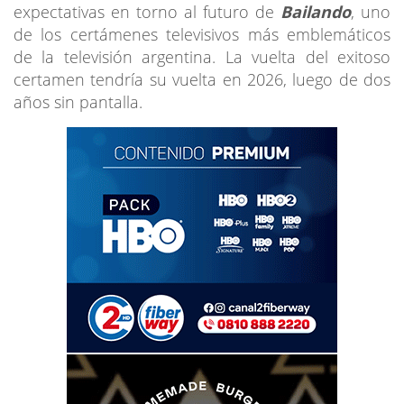
expectativas en torno al futuro de
Bailando
, uno
de los certámenes televisivos más emblemáticos
de la televisión argentina. La vuelta del exitoso
certamen tendría su vuelta en 2026, luego de dos
años sin pantalla.