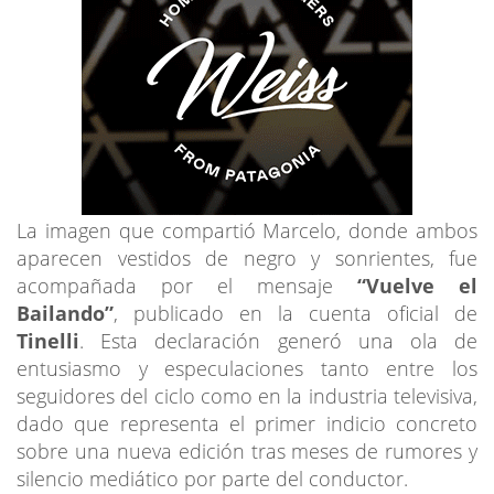
La imagen que compartió Marcelo, donde ambos
aparecen vestidos de negro y sonrientes, fue
acompañada por el mensaje
“Vuelve el
Bailando”
, publicado en la cuenta oficial de
Tinelli
. Esta declaración generó una ola de
entusiasmo y especulaciones tanto entre los
seguidores del ciclo como en la industria televisiva,
dado que representa el primer indicio concreto
sobre una nueva edición tras meses de rumores y
silencio mediático por parte del conductor.