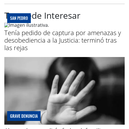
Te puede Interesar
SAN PEDRO
Tenía pedido de captura por amenazas y
desobediencia a la Justicia: terminó tras
las rejas
GRAVE DENUNCIA